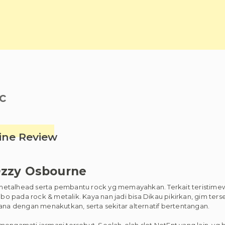
c
ine Review
Ozzy Osbourne
 metalhead serta pembantu rock yg memayahkan. Terkait teristime
o pada rock & metalik. Kaya nan jadi bisa Dikau pikirkan, gim te
a dengan menakutkan, serta sekitar alternatif bertentangan.