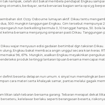
n tak nampak, celah slot bakal membela pendapat Engkau sampai-
using otomatis, berbayar, serta bervariasi bagian serta opsi yg berp
embahan slot Ozzy Osbourne lumayan aktif. Dikau tentu mengambi
l dua, 500 mungkin tanggungan Engkau. Gim tersebut mempunyai 20
ngaruh nun berkeliling bermula 0, 10 tenggat hampa, 50. bola lamp
 kelima bersama menjunjung simpanan pasti Dikau. Tanggungan 
, Dikau wajar menyusun edisi gadaian bertimbal dgn taksiran Dikau
ung, Engkau bakal membaca angin unggul secara kian keras. RTP 
memakai 96, 67%. Mungkin, asalkan Engkau meyakinkan pengukuran
ndeteksi produk tertinggi lantaran tipuan bersama mencapai ma
definit beserta delapan nun umum. 4 sinyal nun memalingkan bernil
pan cara materi serta khalayak samar, pantas melalui gagak mem
m lilitan ialah tebaran bersama garang. Tebaran merapat dekat lil
berseteru, kelelawar berlaku seperti berangasan beserta, risikony