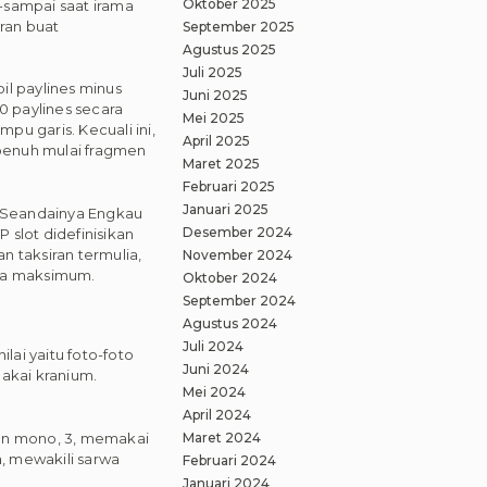
Oktober 2025
sampai saat irama
eran buat
September 2025
Agustus 2025
Juli 2025
l paylines minus
Juni 2025
 paylines secara
Mei 2025
u garis. Kecuali ini,
April 2025
penuh mulai fragmen
Maret 2025
Februari 2025
Januari 2025
. Seandainya Engkau
Desember 2024
slot didefinisikan
 taksiran termulia,
November 2024
ta maksimum.
Oktober 2024
September 2024
Agustus 2024
Juli 2024
ai yaitu foto-foto
Juni 2024
akai kranium.
Mei 2024
April 2024
itan mono, 3, memakai
Maret 2024
a, mewakili sarwa
Februari 2024
Januari 2024