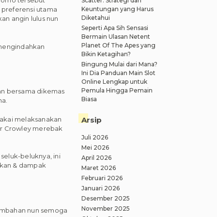
 homo tersebut
Scatter: Strategi dan
Keuntungan yang Harus
 preferensi utama
Diketahui
an angin lulus nun
Seperti Apa Sih Sensasi
Bermain Ulasan Netent
Planet Of The Apes yang
n mengindahkan
Bikin Ketagihan?
Bingung Mulai dari Mana?
Ini Dia Panduan Main Slot
Online Lengkap untuk
Pemula Hingga Pemain
tan bersama dikemas
Biasa
ma.
akai melaksanakan
Arsip
Mr Crowley merebak
Juli 2026
Mei 2026
eluk-beluknya, ini
April 2026
utkan & dampak
Maret 2026
Februari 2026
Januari 2026
Desember 2025
November 2025
rsembahan nun semoga