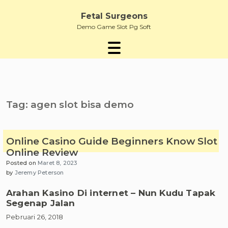
Skip
to
Fetal Surgeons
content
Demo Game Slot Pg Soft
Tag:
agen slot bisa demo
Online Casino Guide Beginners Know Slot
Online Review
Posted on
Maret 8, 2023
by
Jeremy Peterson
Arahan Kasino Di internet – Nun Kudu Tapak
Segenap Jalan
Pebruari 26, 2018