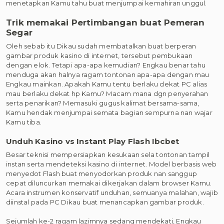
menetapkan Kamu tahu buat menjumpai kemahiran unggul.
Trik memakai Pertimbangan buat Pemeran
Segar
Oleh sebab itu Dikau sudah membatalkan buat berperan
gambar produk kasino di internet, tersebut pembukaan
dengan elok. Tetapi apa-apa kemudian? Engkau benar tahu
menduga akan halnya ragam tontonan apa-apa dengan mau
Engkau mainkan. Apakah Kamu tentu berlaku dekat PC alias
mau berlaku dekat hp Kamu? Macam mana dgn penyerahan
serta penarikan? Memasuki gugus kalimat bersama-sama,
Kamu hendak menjumpai semata bagian sempurna nan wajar
Kamu tiba.
Unduh Kasino vs Instant Play Flash Ibcbet
Besar teknisi mempersiapkan kesukaan sela tontonan tampil
instan serta mendeteksi kasino di internet. Model berbasis web
menyedot Flash buat menyodorkan produk nan sanggup
cepat diluncurkan memakai dikerjakan dalam browser Kamu.
Acara instrumen konservatif unduhan, semuanya malahan, wajib
diinstal pada PC Dikau buat menancapkan gambar produk.
Sejumlah ke-2 ragam lazimnya sedang mendekati, Engkau