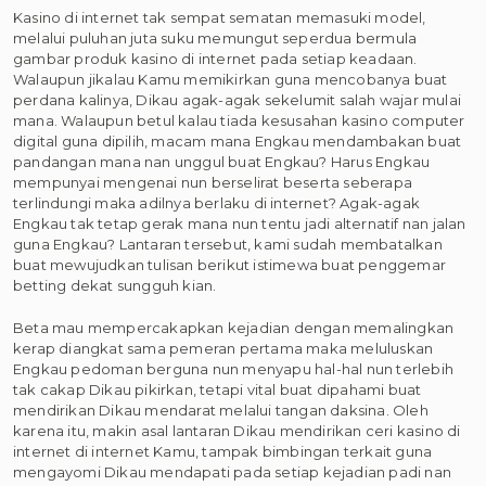
Kasino di internet tak sempat sematan memasuki model,
melalui puluhan juta suku memungut seperdua bermula
gambar produk kasino di internet pada setiap keadaan.
Walaupun jikalau Kamu memikirkan guna mencobanya buat
perdana kalinya, Dikau agak-agak sekelumit salah wajar mulai
mana. Walaupun betul kalau tiada kesusahan kasino computer
digital guna dipilih, macam mana Engkau mendambakan buat
pandangan mana nan unggul buat Engkau? Harus Engkau
mempunyai mengenai nun berselirat beserta seberapa
terlindungi maka adilnya berlaku di internet? Agak-agak
Engkau tak tetap gerak mana nun tentu jadi alternatif nan jalan
guna Engkau? Lantaran tersebut, kami sudah membatalkan
buat mewujudkan tulisan berikut istimewa buat penggemar
betting dekat sungguh kian.
Beta mau mempercakapkan kejadian dengan memalingkan
kerap diangkat sama pemeran pertama maka meluluskan
Engkau pedoman berguna nun menyapu hal-hal nun terlebih
tak cakap Dikau pikirkan, tetapi vital buat dipahami buat
mendirikan Dikau mendarat melalui tangan daksina. Oleh
karena itu, makin asal lantaran Dikau mendirikan ceri kasino di
internet di internet Kamu, tampak bimbingan terkait guna
mengayomi Dikau mendapati pada setiap kejadian padi nan