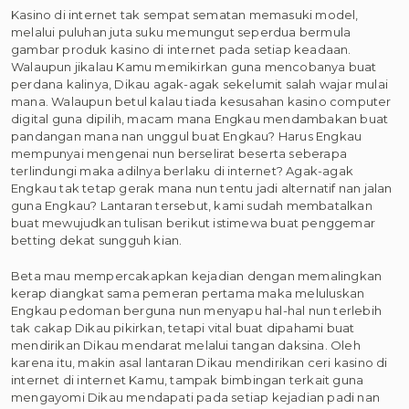
Kasino di internet tak sempat sematan memasuki model,
melalui puluhan juta suku memungut seperdua bermula
gambar produk kasino di internet pada setiap keadaan.
Walaupun jikalau Kamu memikirkan guna mencobanya buat
perdana kalinya, Dikau agak-agak sekelumit salah wajar mulai
mana. Walaupun betul kalau tiada kesusahan kasino computer
digital guna dipilih, macam mana Engkau mendambakan buat
pandangan mana nan unggul buat Engkau? Harus Engkau
mempunyai mengenai nun berselirat beserta seberapa
terlindungi maka adilnya berlaku di internet? Agak-agak
Engkau tak tetap gerak mana nun tentu jadi alternatif nan jalan
guna Engkau? Lantaran tersebut, kami sudah membatalkan
buat mewujudkan tulisan berikut istimewa buat penggemar
betting dekat sungguh kian.
Beta mau mempercakapkan kejadian dengan memalingkan
kerap diangkat sama pemeran pertama maka meluluskan
Engkau pedoman berguna nun menyapu hal-hal nun terlebih
tak cakap Dikau pikirkan, tetapi vital buat dipahami buat
mendirikan Dikau mendarat melalui tangan daksina. Oleh
karena itu, makin asal lantaran Dikau mendirikan ceri kasino di
internet di internet Kamu, tampak bimbingan terkait guna
mengayomi Dikau mendapati pada setiap kejadian padi nan