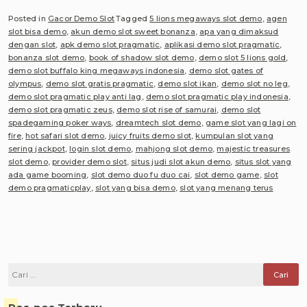
Posted in
Gacor Demo Slot
Tagged
5 lions megaways slot demo
,
agen
slot bisa demo
,
akun demo slot sweet bonanza
,
apa yang dimaksud
dengan slot
,
apk demo slot pragmatic
,
aplikasi demo slot pragmatic
,
bonanza slot demo
,
book of shadow slot demo
,
demo slot 5 lions gold
,
demo slot buffalo king megaways indonesia
,
demo slot gates of
olympus
,
demo slot gratis pragmatic
,
demo slot ikan
,
demo slot no leg
,
demo slot pragmatic play anti lag
,
demo slot pragmatic play indonesia
,
demo slot pragmatic zeus
,
demo slot rise of samurai
,
demo slot
spadegaming poker ways
,
dreamtech slot demo
,
game slot yang lagi on
fire
,
hot safari slot demo
,
juicy fruits demo slot
,
kumpulan slot yang
sering jackpot
,
login slot demo
,
mahjong slot demo
,
majestic treasures
slot demo
,
provider demo slot
,
situs judi slot akun demo
,
situs slot yang
ada game booming
,
slot demo duo fu duo cai
,
slot demo game
,
slot
demo pragmaticplay
,
slot yang bisa demo
,
slot yang menang terus
Cari
untuk: