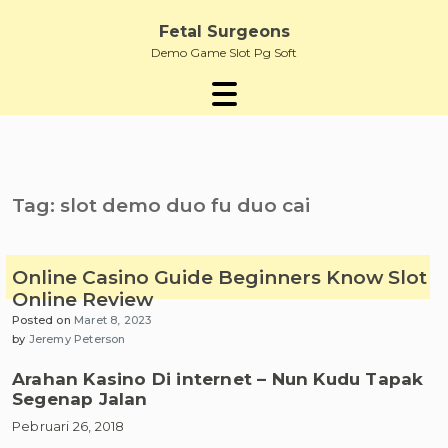
Skip
to
Fetal Surgeons
content
Demo Game Slot Pg Soft
Tag:
slot demo duo fu duo cai
Online Casino Guide Beginners Know Slot
Online Review
Posted on
Maret 8, 2023
by
Jeremy Peterson
Arahan Kasino Di internet – Nun Kudu Tapak
Segenap Jalan
Pebruari 26, 2018