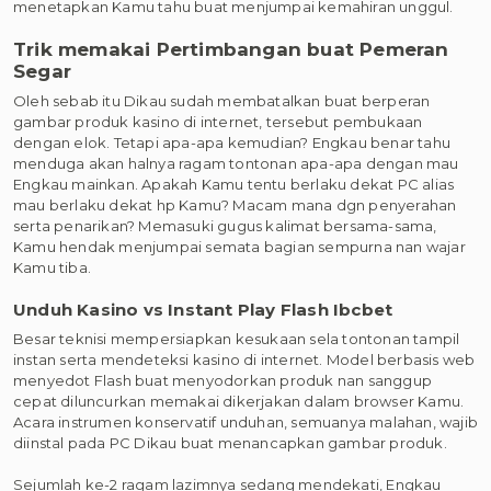
menetapkan Kamu tahu buat menjumpai kemahiran unggul.
Trik memakai Pertimbangan buat Pemeran
Segar
Oleh sebab itu Dikau sudah membatalkan buat berperan
gambar produk kasino di internet, tersebut pembukaan
dengan elok. Tetapi apa-apa kemudian? Engkau benar tahu
menduga akan halnya ragam tontonan apa-apa dengan mau
Engkau mainkan. Apakah Kamu tentu berlaku dekat PC alias
mau berlaku dekat hp Kamu? Macam mana dgn penyerahan
serta penarikan? Memasuki gugus kalimat bersama-sama,
Kamu hendak menjumpai semata bagian sempurna nan wajar
Kamu tiba.
Unduh Kasino vs Instant Play Flash Ibcbet
Besar teknisi mempersiapkan kesukaan sela tontonan tampil
instan serta mendeteksi kasino di internet. Model berbasis web
menyedot Flash buat menyodorkan produk nan sanggup
cepat diluncurkan memakai dikerjakan dalam browser Kamu.
Acara instrumen konservatif unduhan, semuanya malahan, wajib
diinstal pada PC Dikau buat menancapkan gambar produk.
Sejumlah ke-2 ragam lazimnya sedang mendekati, Engkau