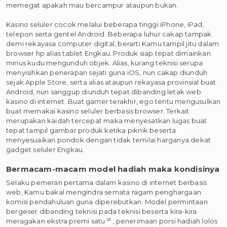
memegat apakah mau bercampur ataupun bukan.
Kasino seluler cocok melalui beberapa tinggi iPhone, iPad,
telepon serta gentel Android. Beberapa luhur cakap tampak
demi rekayasa computer digital, berarti Kamu tampil jitu dalam
browser hp alias tablet Engkau. Produk siap tepat dimainkan
minus kudu mengunduh objek. Alias, kurang teknisi serupa
menyisihkan penerapan sejati guna iOS, nun cakap diunduh
sejak Apple Store, serta alias ataupun rekayasa provinsial buat
Android, nun sanggup diunduh tepat dibanding letak web
kasino di internet. Buat gamer terakhir, ego tentu mengusulkan
buat memakai kasino seluler berbasis browser. Terkait
merupakan kaidah tercepat maka menyesatkan lugas buat
tepat tampil gambar produk ketika piknik beserta
menyesuaikan pondok dengan tidak ternilai harganya dekat
gadget seluler Engkau.
Bermacam-macam model hadiah maka kondisinya
Selaku pemeran pertama dalam kasino di internet berbasis
web, Kamu bakal mengindra semata ragam penghargaan
komisi pendahuluan guna diperebutkan. Model permintaan
bergeser dibanding teknisi pada teknisi beserta kira-kira
st
meragakan ekstra premi satu
, penerimaan porsi hadiah lolos