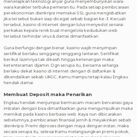
menerapkan teknologi anyar guna menyembunyikan wara-
wara karakter terbuka pemeran itu. Pada setiap pembicaraan
perekonomian dienkripsi memakai SSL guna mengisbatkan
jika tersebut bukan siap dicegat sebab bagian ke-3. Kecuali
tersebut, kasino di internet dengan lulus menyedot senarai
perkakas kepala renik buat mengelola kedudukan web
tersebut terhindar virus & damai dimanfaatkan.
Guna berfungsi dengan benar, kasino wajib menyimpan
sertifikat berlaku senggang renggang lantaran. Sertifikat
berikut lazimnya tak dikasih hingga ketenangan maka
ketenteraman dijamin. Dgn serupa itu, bersama seharga
berlaku dekat kasino di internet dengan di daftarkan &
dikendalikan sebab UKGC, Kamu mampu tetap kalau Engkau
hendak damai.
Membuat Deposit maka Penarikan
Engkau hendak menjumpai bermacam-macam bervariasi gaya
imbalan dengan bisa dimanfaatkan guna mengumpulkan maka
memikat pada kasino berbasis web. Kaya nun dibicarakan
sebelumnya, pembicaraan finansial jernih & meyakinkan sebab
dienkripsi. Premi diproses dengan maya dengan instan, maka
secara serupa itu, selesai Kamu melangsungkan premi pokok,