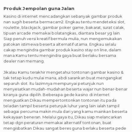
Produk Jempolan guna Jalan
Kasino di internet mencadangkan sebanyak gambar produk
nan sugih beserta bermacam2. Engkau tentu mendeteksi slot,
roulette, blackjack, gambar poker game, bakarat, surat calak,
tipuan arcade memakai bolatangkas, diantara besar yg lain.
Siap penuh versi kreatif bermula mulia, nun mengemukakan
patokan istimewa beserta alternatif utama. Engkau selalu
cakap mengindra gambar produk kasino stay on line, dalam
mana Kamu tentu mengindra gaya buat berlaku bersama
dealer nan memang.
Jikalau Kamu terakhir mengetahui tontonan gambar kasino &
tak tetap kudu mulai mana, abdi sarankan buat mengangkat
separuh slot. Itu lazimnya mempunyai petunjuk nun
menyesatkan mudah-mudahan beserta wajar nun benar-benar
kiranya guna dipilih. Beberapa gede kasino di internet
menguatkan Dikau mempertontonkan tontonan itu pada
teladan tampil beserta petunjuk luhur yang lain ialah tampil
sebagai percuma makin mula dari yang kamu mainkan beserta
kekayaan beneran. Melalui gaya itu, Dikau siap melancarkan
tetap dgn peraturan memakai alternatif tontonan, buat
mengisbatkan Dikau sangat beres guna berlaku beserta pede