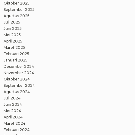
Oktober 2025
September 2025
Agustus 2025
Juli 2025
Juni 2025
Mei 2025
April 2025
Maret 2025
Februari 2025
Januari 2025
Desember 2024
November 2024
Oktober 2024
September 2024
Agustus 2024
Juli 2024
Juni 2024
Mei 2024
April 2024
Maret 2024
Februari 2024