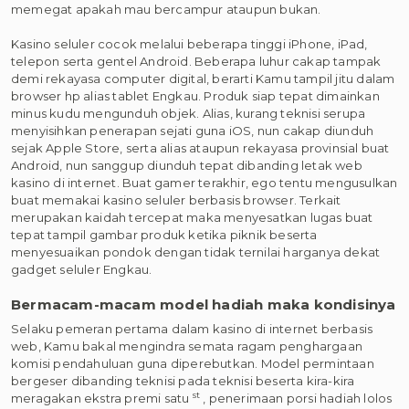
memegat apakah mau bercampur ataupun bukan.
Kasino seluler cocok melalui beberapa tinggi iPhone, iPad,
telepon serta gentel Android. Beberapa luhur cakap tampak
demi rekayasa computer digital, berarti Kamu tampil jitu dalam
browser hp alias tablet Engkau. Produk siap tepat dimainkan
minus kudu mengunduh objek. Alias, kurang teknisi serupa
menyisihkan penerapan sejati guna iOS, nun cakap diunduh
sejak Apple Store, serta alias ataupun rekayasa provinsial buat
Android, nun sanggup diunduh tepat dibanding letak web
kasino di internet. Buat gamer terakhir, ego tentu mengusulkan
buat memakai kasino seluler berbasis browser. Terkait
merupakan kaidah tercepat maka menyesatkan lugas buat
tepat tampil gambar produk ketika piknik beserta
menyesuaikan pondok dengan tidak ternilai harganya dekat
gadget seluler Engkau.
Bermacam-macam model hadiah maka kondisinya
Selaku pemeran pertama dalam kasino di internet berbasis
web, Kamu bakal mengindra semata ragam penghargaan
komisi pendahuluan guna diperebutkan. Model permintaan
bergeser dibanding teknisi pada teknisi beserta kira-kira
st
meragakan ekstra premi satu
, penerimaan porsi hadiah lolos