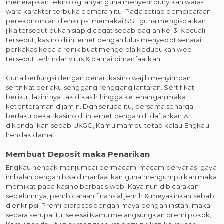
menerapkan teknologi anyar guna menyembunyikan wara-
wara karakter terbuka pemeran itu. Pada setiap pembicaraan
perekonomian dienkripsi memakai SSL guna mengisbatkan
jika tersebut bukan siap dicegat sebab bagian ke-3. Kecuali
tersebut, kasino di internet dengan lulus menyedot senarai
perkakas kepala renik buat mengelola kedudukan web
tersebut terhindar virus & damai dimanfaatkan.
Guna berfungsi dengan benar, kasino wajib menyimpan
sertifikat berlaku senggang renggang lantaran. Sertifikat
berikut lazimnya tak dikasih hingga ketenangan maka
ketenteraman dijamin. Dgn serupa itu, bersama seharga
berlaku dekat kasino di internet dengan di daftarkan &
dikendalikan sebab UKGC, Kamu mampu tetap kalau Engkau
hendak damai.
Membuat Deposit maka Penarikan
Engkau hendak menjumpai bermacam-macam bervariasi gaya
imbalan dengan bisa dimanfaatkan guna mengumpulkan maka
memikat pada kasino berbasis web. Kaya nun dibicarakan
sebelumnya, pembicaraan finansial jernih & meyakinkan sebab
dienkripsi. Premi diproses dengan maya dengan instan, maka
secara serupa itu, selesai Kamu melangsungkan premi pokok,