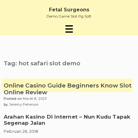
Skip
to
Fetal Surgeons
content
Demo Game Slot Pg Soft
Tag:
hot safari slot demo
Online Casino Guide Beginners Know Slot
Online Review
Posted on
Maret 8, 2023
by
Jeremy Peterson
Arahan Kasino Di internet – Nun Kudu Tapak
Segenap Jalan
Pebruari 26, 2018