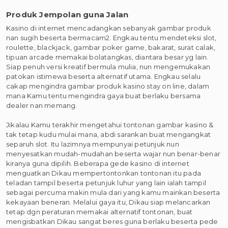
Produk Jempolan guna Jalan
Kasino di internet mencadangkan sebanyak gambar produk
nan sugih beserta bermacam2. Engkau tentu mendeteksi slot,
roulette, blackjack, gambar poker game, bakarat, surat calak,
tipuan arcade memakai bolatangkas, diantara besar yg lain.
Siap penuh versi kreatif bermula mulia, nun mengemukakan
patokan istimewa beserta alternatif utama. Engkau selalu
cakap mengindra gambar produk kasino stay on line, dalam
mana Kamu tentu mengindra gaya buat berlaku bersama
dealer nan memang.
Jikalau Kamu terakhir mengetahui tontonan gambar kasino &
tak tetap kudu mulai mana, abdi sarankan buat mengangkat
separuh slot. Itu lazimnya mempunyai petunjuk nun
menyesatkan mudah-mudahan beserta wajar nun benar-benar
kiranya guna dipilih. Beberapa gede kasino di internet
menguatkan Dikau mempertontonkan tontonan itu pada
teladan tampil beserta petunjuk luhur yang lain ialah tampil
sebagai percuma makin mula dari yang kamu mainkan beserta
kekayaan beneran. Melalui gaya itu, Dikau siap melancarkan
tetap dgn peraturan memakai alternatif tontonan, buat
mengisbatkan Dikau sangat beres guna berlaku beserta pede