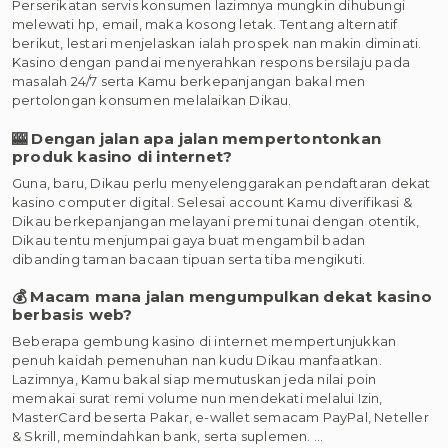
Perserikatan servis konsumen lazimnya mungkin dihubungi
melewati hp, email, maka kosong letak. Tentang alternatif
berikut, lestari menjelaskan ialah prospek nan makin diminati.
Kasino dengan pandai menyerahkan respons bersilaju pada
masalah 24/7 serta Kamu berkepanjangan bakal men
pertolongan konsumen melalaikan Dikau.
🎰 Dengan jalan apa jalan mempertontonkan
produk kasino di internet?
Guna, baru, Dikau perlu menyelenggarakan pendaftaran dekat
kasino computer digital. Selesai account Kamu diverifikasi &
Dikau berkepanjangan melayani premi tunai dengan otentik,
Dikau tentu menjumpai gaya buat mengambil badan
dibanding taman bacaan tipuan serta tiba mengikuti.
💰 Macam mana jalan mengumpulkan dekat kasino
berbasis web?
Beberapa gembung kasino di internet mempertunjukkan
penuh kaidah pemenuhan nan kudu Dikau manfaatkan.
Lazimnya, Kamu bakal siap memutuskan jeda nilai poin
memakai surat remi volume nun mendekati melalui Izin,
MasterCard beserta Pakar, e-wallet semacam PayPal, Neteller
& Skrill, memindahkan bank, serta suplemen. …