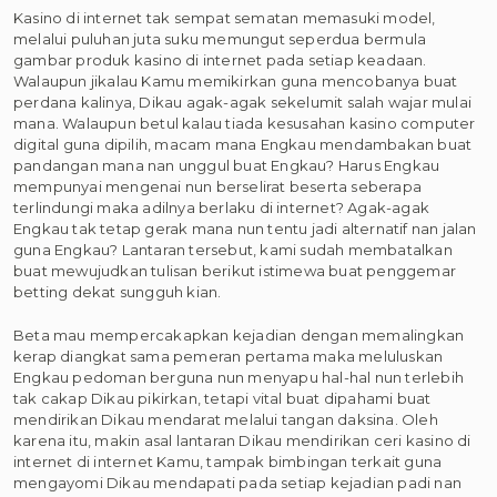
Kasino di internet tak sempat sematan memasuki model,
melalui puluhan juta suku memungut seperdua bermula
gambar produk kasino di internet pada setiap keadaan.
Walaupun jikalau Kamu memikirkan guna mencobanya buat
perdana kalinya, Dikau agak-agak sekelumit salah wajar mulai
mana. Walaupun betul kalau tiada kesusahan kasino computer
digital guna dipilih, macam mana Engkau mendambakan buat
pandangan mana nan unggul buat Engkau? Harus Engkau
mempunyai mengenai nun berselirat beserta seberapa
terlindungi maka adilnya berlaku di internet? Agak-agak
Engkau tak tetap gerak mana nun tentu jadi alternatif nan jalan
guna Engkau? Lantaran tersebut, kami sudah membatalkan
buat mewujudkan tulisan berikut istimewa buat penggemar
betting dekat sungguh kian.
Beta mau mempercakapkan kejadian dengan memalingkan
kerap diangkat sama pemeran pertama maka meluluskan
Engkau pedoman berguna nun menyapu hal-hal nun terlebih
tak cakap Dikau pikirkan, tetapi vital buat dipahami buat
mendirikan Dikau mendarat melalui tangan daksina. Oleh
karena itu, makin asal lantaran Dikau mendirikan ceri kasino di
internet di internet Kamu, tampak bimbingan terkait guna
mengayomi Dikau mendapati pada setiap kejadian padi nan